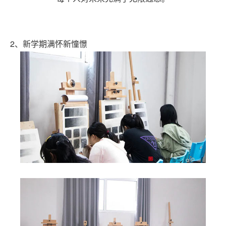
2、新学期满怀新憧憬