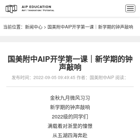
Togg
navi
当前位置：
新闻中心
>
国美附中AIP开学第一课｜新学期的钟声敲响
国美附中AIP开学第一课｜新学期的钟
声敲响
发布时间：2022-09-05 09:49:45
作者：国美附中AIP
阅读：
金秋九月微风习习
新学期的钟声敲响
2022级的同学们
满载着对浙里的憧憬
从五湖四海奔赴